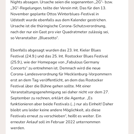
Nights absagen. Ursache seien die sogenannten „2G“- bzw.
„3G“-Regelungen, teilte der Verein mit. Das für den 13.
November geplante Ottos Winterblues-Festival in
Udstedt wurde ebenfalls aus dem Kalender gestrichen.
Ursache ist die thüringische Corona-Schutzverordnung,
nach der nur ein Gast pro vier Quadratmeter zulässig sei,
so Veranstalter „Bluesotto“.
Ebenfalls abgesagt wurden das 23. Int. Kieler Blues
Festival (24.9.) und das 25. Int. Rostocker Blues Festival
(25.9.), wie der Homepage von „Fabulous Germany
Concerts“ zu entnehmen ist. Demnach wird die neue
Corona-Landesverordnung für Mecklenburg-Vorpommern
erst an dem Tag veröffentlicht, an dem das Rostocker
Festival über die Bühne gehen sollte. Mit einer
Veranstaltungsgenehmigung sei daher nicht vor dem 27.
September zu rechnen, erklärt die Agentur. „Es
funktionieren aber beide Festivals (…) nur als Einheit! Daher
bleibt uns leider keine andere Möglichkeit, als diese
Festivals erneut zu verschieben“, heißt es weiter. Ein
erneuter Anlauf soll im Februar 2022 unternommen
werden.