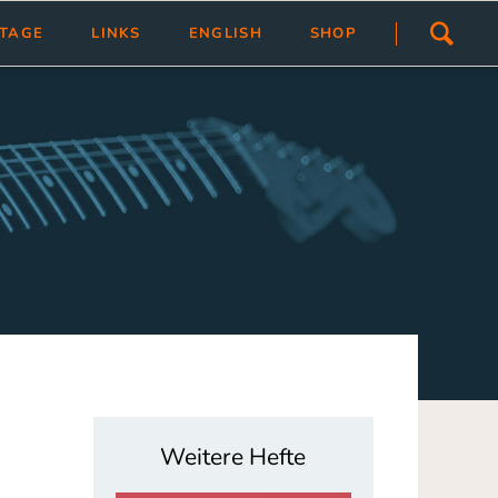
Navigation
STAGE
LINKS
ENGLISH
SHOP
überspringen
ivlas
Übersicht
Link hinzfügen/ändern
tragen
Weitere Hefte