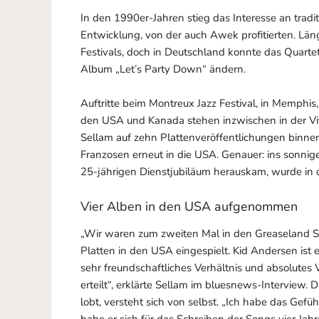
In den 1990er-Jahren stieg das Interesse an tradit
Entwicklung, von der auch Awek profitierten. Lä
Festivals, doch in Deutschland konnte das Quartet
Album „Let’s Party Down“ ändern.
Auftritte beim Montreux Jazz Festival, in Memphis,
den USA und Kanada stehen inzwischen in der Vi
Sellam auf zehn Plattenveröffentlichungen binnen 
Franzosen erneut in die USA. Genauer: ins sonnig
25-jährigen Dienstjubiläum herauskam, wurde in
Vier Alben in den USA aufgenommen
„Wir waren zum zweiten Mal in den Greaseland S
Platten in den USA eingespielt. Kid Andersen ist 
sehr freundschaftliches Verhältnis und absolut
erteilt“, erklärte Sellam im bluesnews-Interview. 
lobt, versteht sich von selbst. „Ich habe das Gef
habe er sich für das Schreiben der Songs vier Ja