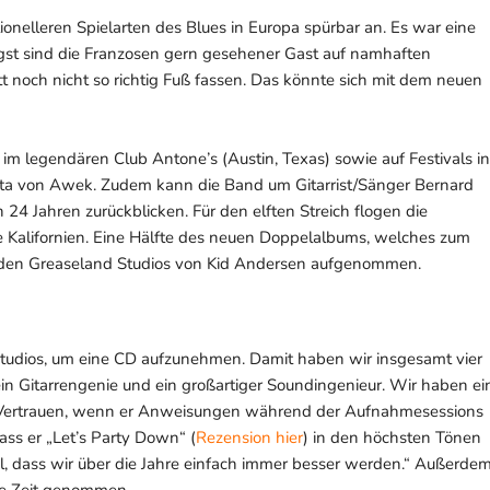
ionelleren Spielarten des Blues in Europa spürbar an. Es war eine
ngst sind die Franzosen gern gesehener Gast auf namhaften
t noch nicht so richtig Fuß fassen. Das könnte sich mit dem neuen
 im legendären Club Antone’s (Austin, Texas) sowie auf Festivals in
ta von Awek. Zudem kann die Band um Gitarrist/Sänger Bernard
24 Jahren zurückblicken. Für den elften Streich flogen die
e Kalifornien. Eine Hälfte des neuen Doppelalbums, welches zum
 den Greaseland Studios von Kid Andersen aufgenommen.
tudios, um eine CD aufzunehmen. Damit haben wir insgesamt vier
ein Gitarrengenie und ein großartiger Soundingenieur. Wir haben ei
es Vertrauen, wenn er Anweisungen während der Aufnahmesessions
Dass er „Let’s Party Down“ (
Rezension hier
) in den höchsten Tönen
ühl, dass wir über die Jahre einfach immer besser werden.“ Außerde
hre Zeit genommen.