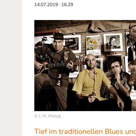
14.07.2019 · 16.29
© J. M. Pèricat
Tief im traditionellen Blues u