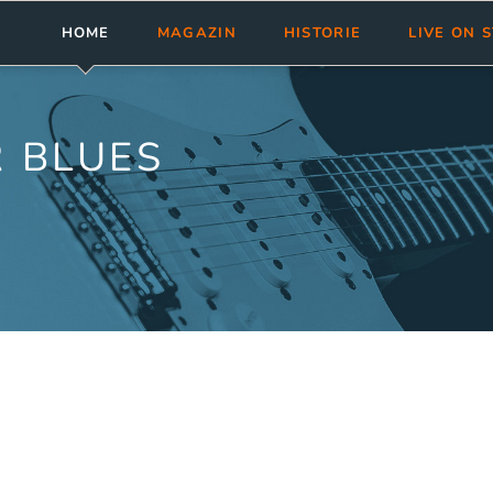
HOME
MAGAZIN
HISTORIE
LIVE ON 
Meldungen
Abonnement
bluesnews-Magazin
Clubs & Fest
Rezensionen
Aktuelle Ausgabe
bluesnews Collection
Tourneen
 BLUES
bluesnews ab Nr. 101
bluesnewsletter
Termine ein
bluesnews Nr. 51 - 100
Blues Guide Germany
bluesnews Nr. 01 - 50
Leserservice
Mediadaten