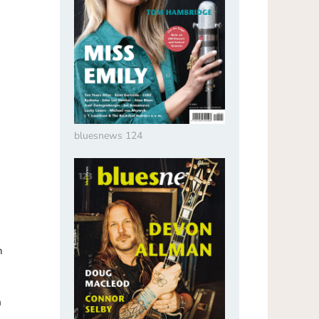
bluesnews 124
n
m