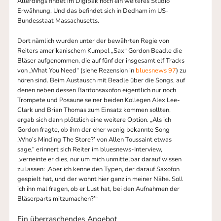
Allerdings findet im Digipak noch ein weiteres Studio
Erwähnung. Und das befindet sich in Dedham im US-
Bundesstaat Massachusetts.
Dort nämlich wurden unter der bewährten Regie von
Reiters amerikanischem Kumpel „Sax“ Gordon Beadle die
Bläser aufgenommen, die auf fünf der insgesamt elf Tracks
von „What You Need“ (siehe Rezension in
bluesnews 97
) zu
hören sind. Beim Austausch mit Beadle über die Songs, auf
denen neben dessen Baritonsaxofon eigentlich nur noch
Trompete und Posaune seiner beiden Kollegen Alex Lee-
Clark und Brian Thomas zum Einsatz kommen sollten,
ergab sich dann plötzlich eine weitere Option. „Als ich
Gordon fragte, ob ihm der eher wenig bekannte Song
‚Who’s Minding The Store?’ von Allen Toussaint etwas
sage,“ erinnert sich Reiter im bluesnews-Interview,
„verneinte er dies, nur um mich unmittelbar darauf wissen
zu lassen: ‚Aber ich kenne den Typen, der darauf Saxofon
gespielt hat, und der wohnt hier ganz in meiner Nähe. Soll
ich ihn mal fragen, ob er Lust hat, bei den Aufnahmen der
Bläserparts mitzumachen?’“
Ein überraschendes Angebot