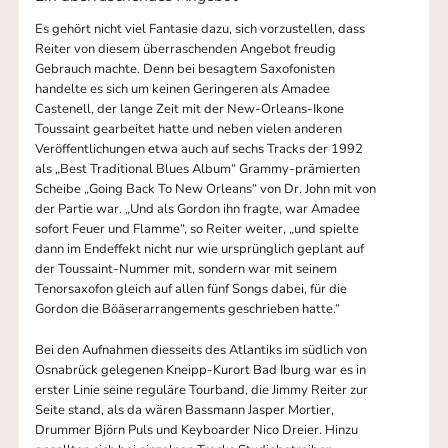
Es gehört nicht viel Fantasie dazu, sich vorzustellen, dass
Reiter von diesem überraschenden Angebot freudig
Gebrauch machte. Denn bei besagtem Saxofonisten
handelte es sich um keinen Geringeren als Amadee
Castenell, der lange Zeit mit der New-Orleans-Ikone
Toussaint gearbeitet hatte und neben vielen anderen
Veröffentlichungen etwa auch auf sechs Tracks der 1992
als „Best Traditional Blues Album“ Grammy-prämierten
Scheibe „Going Back To New Orleans“ von Dr. John mit von
der Partie war. „Und als Gordon ihn fragte, war Amadee
sofort Feuer und Flamme“, so Reiter weiter, „und spielte
dann im Endeffekt nicht nur wie ursprünglich geplant auf
der Toussaint-Nummer mit, sondern war mit seinem
Tenorsaxofon gleich auf allen fünf Songs dabei, für die
Gordon die Böäserarrangements geschrieben hatte.“
Bei den Aufnahmen diesseits des Atlantiks im südlich von
Osnabrück gelegenen Kneipp-Kurort Bad Iburg war es in
erster Linie seine reguläre Tourband, die Jimmy Reiter zur
Seite stand, als da wären Bassmann Jasper Mortier,
Drummer Björn Puls und Keyboarder Nico Dreier. Hinzu