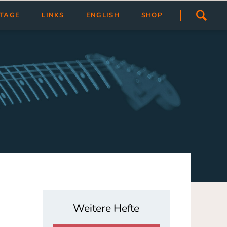
Navigation
STAGE
LINKS
ENGLISH
SHOP
überspringen
ivlas
Übersicht
Link hinzfügen/ändern
tragen
Weitere Hefte