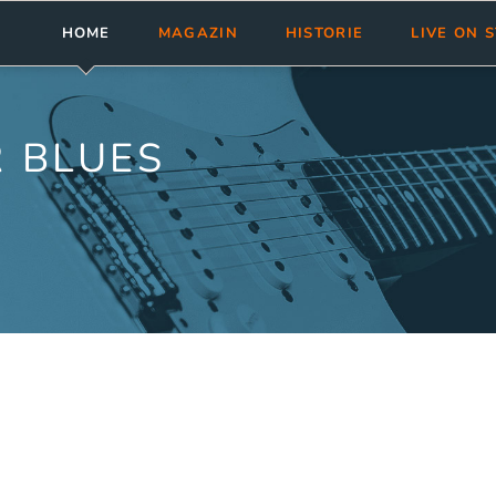
HOME
MAGAZIN
HISTORIE
LIVE ON 
Meldungen
Abonnement
bluesnews-Magazin
Clubs & Fest
Rezensionen
Aktuelle Ausgabe
bluesnews Collection
Tourneen
 BLUES
bluesnews ab Nr. 101
bluesnewsletter
Termine ein
bluesnews Nr. 51 - 100
Blues Guide Germany
bluesnews Nr. 01 - 50
Leserservice
Mediadaten