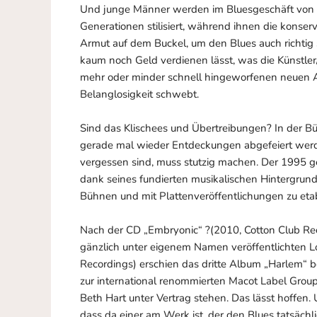
Und junge Männer werden im Bluesgeschäft von i
Generationen stilisiert, während ihnen die konser
Armut auf dem Buckel, um den Blues auch richtig 
kaum noch Geld verdienen lässt, was die Künstler
mehr oder minder schnell hingeworfenen neuen A
Belanglosigkeit schwebt.
Sind das Klischees und Übertreibungen? In der Bün
gerade mal wieder Entdeckungen abgefeiert werd
vergessen sind, muss stutzig machen. Der 1995 g
dank seines fundierten musikalischen Hintergrun
Bühnen und mit Plattenveröffentlichungen zu etab
Nach der CD „Embryonic“ ?(2010, Cotton Club Re
gänzlich unter eigenem Namen veröffentlichten L
Recordings) erschien das dritte Album „Harlem“ b
zur international renommierten Macot Label Grou
Beth Hart unter Vertrag stehen. Das lässt hoffen.
dass da einer am Werk ist, der den Blues tatsächli