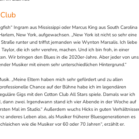
 Club
gfish“ Ingram aus Mississippi oder Marcus King aus South Carolina
 Harlem, New York, aufgewachsen. „New York ist nicht so sehr eine
ie Straße runter und triffst jemanden wie Wynton Marsalis. Ich liebe
aylor, die ich sehr verehre, machen. Und ich bin froh, in einer
en. Wir bringen den Blues in die 2020er-Jahre. Aber jeder von uns
ngender Musiker mit einem sehr unterschiedlichen Hintergrund.“
sik. „Meine Eltern haben mich sehr gefördert und zu allen
rofessionelle Chance auf der Bühne habe ich im legendären
uläre Gigs mit den Cotton Club All Stars spiele. Damals war ich
nd, dann zwei. Irgendwann stand ich vier Abende in der Woche auf
rsten Mal im Studio.“ Außerdem wuchs Hicks in guten Verhältnisse
nz anderes Leben also, als Musiker früherer Bluesgenerationen es
schleichen wie die Musiker vor 60 oder 70 Jahren“, erzählt er.