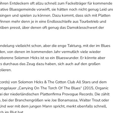
hren Entdeckern oft allzu schnell zum Fackelträger für kommende
vative Bluesgemeinde vorwirft, sie hätten noch nicht genug Leid un
singen und spielen zu können. Dazu kommt, dass sich mit Platten
/innen mehr denn je in eine Endlosschleife aus Tourbetrieb und
lben presst, über denen oft genug das Damoklesschwert der
delung vielleicht schon, aber die enge Taktung, mit der im Blues
en, von denen im kommenden Jahr vermutlich viele wieder
eborene Solomon Hicks ist so ein Blueswunder. Er könnte aber
ds durchaus das Zeug dazu haben, sich auch auf den großen
lieren.
cords) von Solomon Hicks & The Cotton Club All Stars und dem
ongplayer „Carrying On The Torch Of The Blues“ (2015, Organic
ei der niederländischen Plattenfirma Provogue Records. Die zählt
p, bei der Branchengrößen wie Joe Bonamassa, Walter Trout oder
 Und wer mit dem jungen Mann spricht, merkt ebenfalls schnell,
ch im Blut hat.