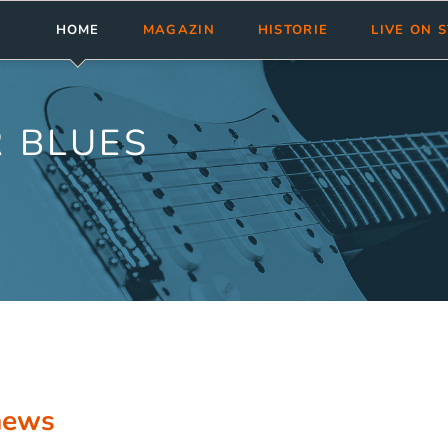
HOME
MAGAZIN
HISTORIE
LIVE ON 
Meldungen
Abonnement
bluesnews-Magazin
Clubs & Fest
Rezensionen
Aktuelle Ausgabe
bluesnews Collection
Tourneen
 BLUES
bluesnews ab Nr. 101
bluesnewsletter
Termine ein
bluesnews Nr. 51 - 100
Blues Guide Germany
bluesnews Nr. 01 - 50
Leserservice
Mediadaten
news