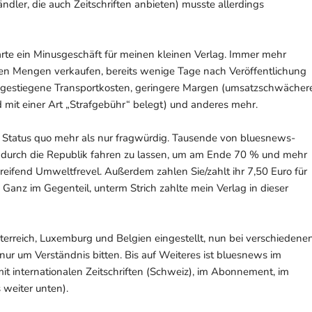
ändler, die auch Zeitschriften anbieten) musste allerdings
rte ein Minusgeschäft für meinen kleinen Verlag. Immer mehr
einen Mengen verkaufen, bereits wenige Tage nach Veröffentlichung
estiegene Transportkosten, geringere Margen (umsatzschwächer
mit einer Art „Strafgebühr“ belegt) und anderes mehr.
 am Status quo mehr als nur fragwürdig. Tausende von bluesnews-
 durch die Republik fahren zu lassen, um am Ende 70 % und mehr
greifend Umweltfrevel. Außerdem zahlen Sie/zahlt ihr 7,50 Euro für
Ganz im Gegenteil, unterm Strich zahlte mein Verlag in dieser
erreich, Luxemburg und Belgien eingestellt, nun bei verschiedene
nur um Verständnis bitten. Bis auf Weiteres ist bluesnews im
t internationalen Zeitschriften (Schweiz), im Abonnement, im
 weiter unten).