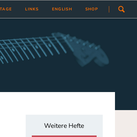
Navigation
STAGE
LINKS
ENGLISH
SHOP
überspringen
ivlas
Übersicht
Link hinzfügen/ändern
tragen
Weitere Hefte