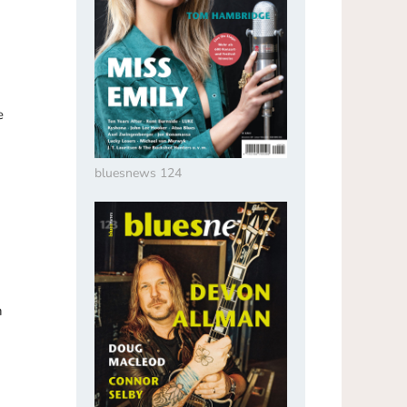
e
bluesnews 124
n