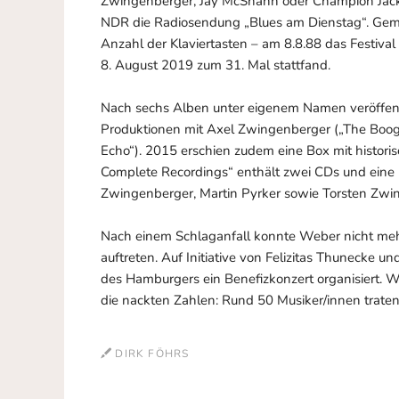
Zwingenberger, Jay McShann oder Champion Jack
NDR die Radiosendung „Blues am Dienstag“. Geme
Anzahl der Klaviertasten – am 8.8.88 das Festiv
8. August 2019 zum 31. Mal stattfand.
Nach sechs Alben unter eigenem Namen veröffen
Produktionen mit Axel Zwingenberger („The Boogiem
Echo“). 2015 erschien zudem eine Box mit histor
Complete Recordings“ enthält zwei CDs und eine
Zwingenberger, Martin Pyrker sowie Torsten Zwin
Nach einem Schlaganfall konnte Weber nicht mehr
auftreten. Auf Initiative von Felizitas Thunecke
des Hamburgers ein Benefizkonzert organisiert. Wi
die nackten Zahlen: Rund 50 Musiker/innen traten
DIRK FÖHRS