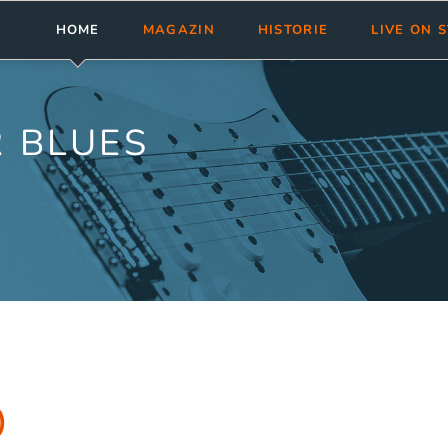
HOME
MAGAZIN
HISTORIE
LIVE ON 
Meldungen
Abonnement
bluesnews-Magazin
Clubs & Fest
Rezensionen
Aktuelle Ausgabe
bluesnews Collection
Tourneen
 BLUES
bluesnews ab Nr. 101
bluesnewsletter
Termine ein
bluesnews Nr. 51 - 100
Blues Guide Germany
bluesnews Nr. 01 - 50
Leserservice
Mediadaten
)