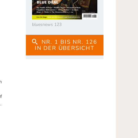
bluesnews 123
NR. 1 BIS NR. 126
IN DER ÜBERSICHT
n
f
.