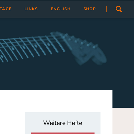
Navigation
STAGE
LINKS
ENGLISH
SHOP
überspringen
ivlas
Übersicht
Link hinzfügen/ändern
tragen
Weitere Hefte