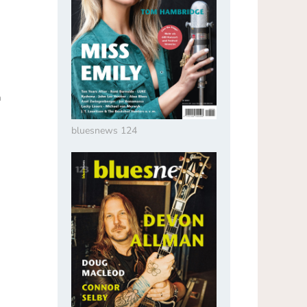
n
bluesnews 124