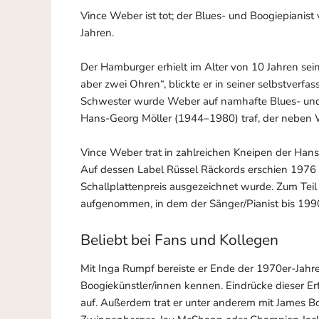
Vince Weber ist tot; der Blues- und Boogiepianist
Jahren.
Der Hamburger erhielt im Alter von 10 Jahren seine
aber zwei Ohren“, blickte er in seiner selbstverfa
Schwester wurde Weber auf namhafte Blues- und 
Hans-Georg Möller (1944–1980) traf, der neben W
Vince Weber trat in zahlreichen Kneipen der Hans
Auf dessen Label Rüssel Räckords erschien 1976 
Schallplattenpreis ausgezeichnet wurde. Zum Tei
aufgenommen, in dem der Sänger/Pianist bis 1990
Beliebt bei Fans und Kollegen
Mit Inga Rumpf bereiste er Ende der 1970er-Jahre
Boogiekünstler/innen kennen. Eindrücke dieser Er
auf. Außerdem trat er unter anderem mit James Bo