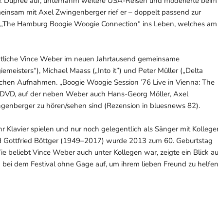
 Dupree auf, unternahm weitere USA-Reisen und moderierte beim
insam mit Axel Zwingenberger rief er – doppelt passend zur
al „The Hamburg Boogie Woogie Connection“ ins Leben, welches am
tliche Vince Weber im neuen Jahrtausend gemeinsame
eisters“), Michael Maass („Into it”) und Peter Müller („Delta
ischen Aufnahmen. „Boogie Woogie Session ’76 Live in Vienna: The
 DVD, auf der neben Weber auch Hans-Georg Möller, Axel
genberger zu hören/sehen sind (Rezension in bluesnews 82).
 Klavier spielen und nur noch gelegentlich als Sänger mit Kollege
 und Gottfried Böttger (1949–2017) wurde 2013 zum 60. Geburtstag
e beliebt Vince Weber auch unter Kollegen war, zeigte ein Blick au
 bei dem Festival ohne Gage auf, um ihrem lieben Freund zu helfen