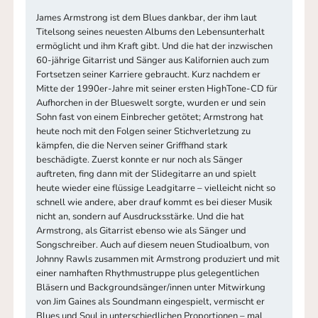
James Armstrong ist dem Blues dankbar, der ihm laut
Titelsong seines neuesten Albums den Lebensunterhalt
ermöglicht und ihm Kraft gibt. Und die hat der inzwischen
60-jährige Gitarrist und Sänger aus Kalifornien auch zum
Fortsetzen seiner Karriere gebraucht. Kurz nachdem er
Mitte der 1990er-Jahre mit seiner ersten HighTone-CD für
Aufhorchen in der Blueswelt sorgte, wurden er und sein
Sohn fast von einem Einbrecher getötet; Armstrong hat
heute noch mit den Folgen seiner Stichverletzung zu
kämpfen, die die Nerven seiner Griffhand stark
beschädigte. Zuerst konnte er nur noch als Sänger
auftreten, fing dann mit der Slidegitarre an und spielt
heute wieder eine flüssige Leadgitarre – vielleicht nicht so
schnell wie andere, aber drauf kommt es bei dieser Musik
nicht an, sondern auf Ausdrucksstärke. Und die hat
Armstrong, als Gitarrist ebenso wie als Sänger und
Songschreiber. Auch auf diesem neuen Studioalbum, von
Johnny Rawls zusammen mit Armstrong produziert und mit
einer namhaften Rhythmustruppe plus gelegentlichen
Bläsern und Backgroundsänger/innen unter Mitwirkung
von Jim Gaines als Soundmann eingespielt, vermischt er
Blues und Soul in unterschiedlichen Proportionen – mal