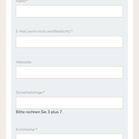
Pflichtfeld
Name
*
Pflichtfeld
E-Mail (wird nicht veröffentlicht)
*
Webseite
Pflichtfeld
Sicherheitsfrage
*
Bitte rechnen Sie 3 plus 7.
Pflichtfeld
Kommentar
*