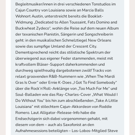
Begleitmusiker/innen in drei verschiedenen Tonstudios im
Cajun Country von Louisiana sowie an Marcia Balls
Wohnort Austin, unterstreicht bereits die Booklet-
Widmung „Dedicated to Allen Toussaint, Fats Domino and
Buckwheat Zydeco“, wohin die Reise auf dem neuen Album
der texanischen Pianistin, Sängerin und Songschreiberin
geht: in den musikalischen Schmelztiegel New Orleans
sowie das sumpfige Umland der Crescent City.
Dementsprechend reicht das stilistische Spektrum der
überwiegend aus eigener Feder stammenden, meist mit
kraftvollem Bläser-Support daherkommenden und
durchweg spielfreudig dargebotenen zwölf Tracks von
relaxt groovenden R&B-Nummern wie „When The Mardi
Gras Is Over“ oder Ernie K-Does „I Got To Find Somebody“
über die Rock’n’Roll-Anklänge von „Too Much For Me“ und
Soul-Balladen wie das Ray-Charles-Cover „What Would I
Do Without You“ bis hin zum abschließenden „Take A Little
Louisiana“ mit stilechtem Cajun-Akkordeon von Roddie
Romero. Laut Alligator-Release-Info habe die
Endsechzigerin sich dabei vorgenommen gehabt, mit
diesem von dem – auch als Saxofonist an den
Aufnahmesessions beteiligten – Los-Lobos-Mitglied Steve