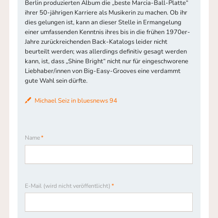
Berlin produzierten Album die „beste Marcia-Ball-Platte“
ihrer 50-jährigen Karriere als Musikerin zu machen. Ob ihr
dies gelungen ist, kann an dieser Stelle in Ermangelung
einer umfassenden Kenntnis ihres bis in die frühen 1970er-
Jahre zurückreichenden Back-Katalogs leider nicht
beurteilt werden; was allerdings definitiv gesagt werden
kann, ist, dass „Shine Bright“ nicht nur für eingeschworene
Liebhaber/innen von Big-Easy-Grooves eine verdammt
gute Wahl sein dürfte.
Michael Seiz in bluesnews 94
Pflichtfeld
Name
*
Pflichtfeld
E-Mail (wird nicht veröffentlicht)
*