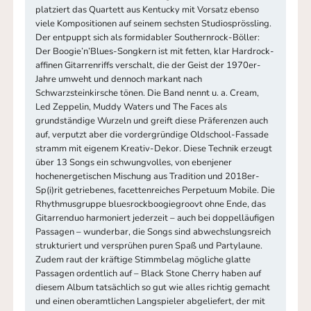
platziert das Quartett aus Kentucky mit Vorsatz ebenso
viele Kompositionen auf seinem sechsten Studiosprössling.
Der entpuppt sich als formidabler Southernrock-Böller:
Der Boogie’n’Blues-Songkern ist mit fetten, klar Hardrock-
affinen Gitarrenriffs verschalt, die der Geist der 1970er-
Jahre umweht und dennoch markant nach
Schwarzsteinkirsche tönen. Die Band nennt u. a. Cream,
Led Zeppelin, Muddy Waters und The Faces als
grundständige Wurzeln und greift diese Präferenzen auch
auf, verputzt aber die vordergründige Oldschool-Fassade
stramm mit eigenem Kreativ-Dekor. Diese Technik erzeugt
über 13 Songs ein schwungvolles, von ebenjener
hochenergetischen Mischung aus Tradition und 2018er-
Sp(i)rit getriebenes, facettenreiches Perpetuum Mobile. Die
Rhythmusgruppe bluesrockboogiegroovt ohne Ende, das
Gitarrenduo harmoniert jederzeit – auch bei doppelläufigen
Passagen – wunderbar, die Songs sind abwechslungsreich
strukturiert und versprühen puren Spaß und Partylaune.
Zudem raut der kräftige Stimmbelag mögliche glatte
Passagen ordentlich auf – Black Stone Cherry haben auf
diesem Album tatsächlich so gut wie alles richtig gemacht
und einen oberamtlichen Langspieler abgeliefert, der mit