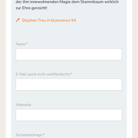
der ihm innewohnenden Magie dem Stammbaum wirklich
zur Ehre gereicht!
Stephan Treu in bluesnews 94
Pflichtfeld
Name
*
Pflichtfeld
E-Mail (wird nicht veröffentlicht)
*
Webseite
Pflichtfeld
Sicherheitsfrage
*