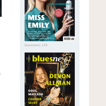
bluesnews 124
: