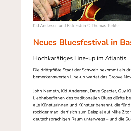
Kid Andersen und Rick Estrin © Thomas Torkler
Neues Bluesfestival in Ba
Hochkarätiges Line-up im Atlantis
Die drittgrößte Stadt der Schweiz bekommt ein dri
bemerkenswerten Line-up wartet das Groove Now 
John Németh, Kid Andersen, Dave Specter, Guy Ki
Liebhaber/innen des traditionellen Blues dürfte 
alle Künstlerinnen und Künstler benannt, die für
rockiger mag, darf sich zum Beispiel auf Mike Zito
deutschsprachigen Raum unterwegs – und die Sue