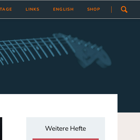
Navigation
STAGE
LINKS
ENGLISH
SHOP
überspringen
ivlas
Übersicht
Link hinzfügen/ändern
tragen
Weitere Hefte