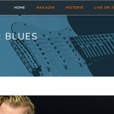
HOME
MAGAZIN
HISTORIE
LIVE ON 
Meldungen
Abonnement
bluesnews-Magazin
Clubs & Fest
Rezensionen
Aktuelle Ausgabe
bluesnews Collection
Tourneen
 BLUES
bluesnews ab Nr. 101
bluesnewsletter
Termine ein
bluesnews Nr. 51 - 100
Blues Guide Germany
bluesnews Nr. 01 - 50
Leserservice
Mediadaten