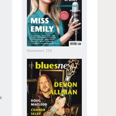
bluesnews 124
l