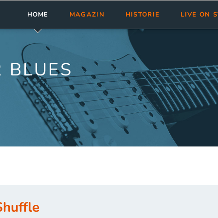
HOME
MAGAZIN
HISTORIE
LIVE ON 
Meldungen
Abonnement
bluesnews-Magazin
Clubs & Fest
Rezensionen
Aktuelle Ausgabe
bluesnews Collection
Tourneen
 BLUES
bluesnews ab Nr. 101
bluesnewsletter
Termine ein
bluesnews Nr. 51 - 100
Blues Guide Germany
bluesnews Nr. 01 - 50
Leserservice
Mediadaten
Shuffle