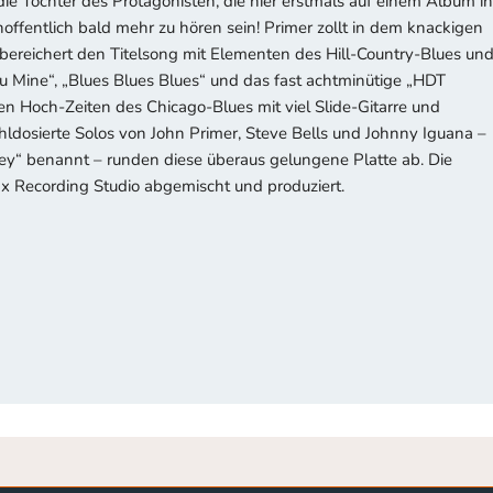
die Tochter des Protagonisten, die hier erstmals auf einem Album in
hoffentlich bald mehr zu hören sein! Primer zollt in dem knackigen
, bereichert den Titelsong mit Elementen des Hill-Country-Blues un
ou Mine“, „Blues Blues Blues“ und das fast achtminütige „HDT
 den Hoch-Zeiten des Chicago-Blues mit viel Slide-Gitarre und
dosierte Solos von John Primer, Steve Bells und Johnny Iguana –
ey“ benannt – runden diese überaus gelungene Platte ab. Die
x Recording Studio abgemischt und produziert.