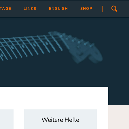
Navigation
STAGE
LINKS
ENGLISH
SHOP
überspringen
ivlas
Übersicht
Link hinzfügen/ändern
tragen
Weitere Hefte