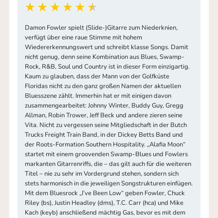
Damon Fowler spielt (Slide-)Gitarre zum Niederknien,
verfügt über eine raue Stimme mit hohem
Wiedererkennungswert und schreibt klasse Songs. Damit
nicht genug, denn seine Kombination aus Blues, Swamp-
Rock, R&B, Soul und Country ist in dieser Form einzigartig.
Kaum zu glauben, dass der Mann von der Golfküste
Floridas nicht zu den ganz großen Namen der aktuellen
Bluesszene zählt. Immerhin hat er mit einigen davon
zusammengearbeitet: Johnny Winter, Buddy Guy, Gregg
Allman, Robin Trower, Jeff Beck und andere zieren seine
Vita. Nicht zu vergessen seine Mitgliedschaft in der Butch
Trucks Freight Train Band, in der Dickey Betts Band und
der Roots-Formation Southern Hospitality. „Alafia Moon“
startet mit einem groovenden Swamp-Blues und Fowlers
markanten Gitarrenriffs, die – das gilt auch für die weiteren
Titel – nie zu sehr im Vordergrund stehen, sondern sich
stets harmonisch in die jeweiligen Songstrukturen einfügen.
Mit dem Bluesrock „I’ve Been Low“ geben Fowler, Chuck
Riley (bs), Justin Headley (dms), T.C. Carr (hca) und Mike
Kach (keyb) anschließend mächtig Gas, bevor es mit dem