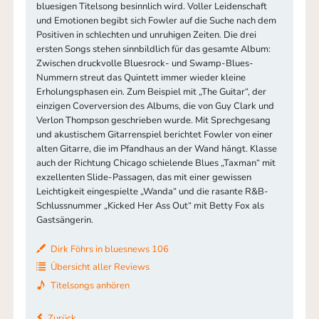
bluesigen Titelsong besinnlich wird. Voller Leidenschaft
und Emotionen begibt sich Fowler auf die Suche nach dem
Positiven in schlechten und unruhigen Zeiten. Die drei
ersten Songs stehen sinnbildlich für das gesamte Album:
Zwischen druckvolle Bluesrock- und Swamp-Blues-
Nummern streut das Quintett immer wieder kleine
Erholungsphasen ein. Zum Beispiel mit „The Guitar“, der
einzigen Coverversion des Albums, die von Guy Clark und
Verlon Thompson geschrieben wurde. Mit Sprechgesang
und akustischem Gitarrenspiel berichtet Fowler von einer
alten Gitarre, die im Pfandhaus an der Wand hängt. Klasse
auch der Richtung Chicago schielende Blues „Taxman“ mit
exzellenten Slide-Passagen, das mit einer gewissen
Leichtigkeit eingespielte „Wanda“ und die rasante R&B-
Schlussnummer „Kicked Her Ass Out“ mit Betty Fox als
Gastsängerin.
Dirk Föhrs in bluesnews 106
Übersicht aller Reviews
Titelsongs anhören
Zurück