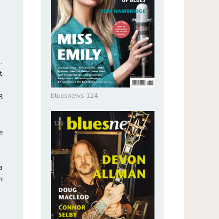
.
t
m
bluesnews 124
3
e
a
n