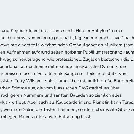
 und Keyboarderin Teresa James mit „Here In Babylon“ in der
ner Grammy-Nominierung geschafft, legt sie nun noch „Live!“ nach
 Shows mit einem teils wechselnden Großaufgebot an Musikern (sam
n den Aufnahmen aufgrund selten hörbarer Publikumsresonanz kau
urchweg so hervorragend wie professionell. Zugleich bestechen die 1
undqualität durch eine mitreißende musikalische Dynamik, die
 vermissen lassen. Vor allem als Sängerin – teils unterstützt vom
sten Terry Wilson – spielt James die erstaunlich große Bandbreit
tarken Stimme aus, die vom klassischen Großstadtblues über
 zu rockigeren Nummern und sanften Balladen so ziemlich alles
sik erfreut. Aber auch als Keyboarderin und Pianistin kann Teres
, wenn sie Soli in die Tasten hämmert, sondern über weite Strecke
kollegen Raum zur kreativen Entfaltung lässt.