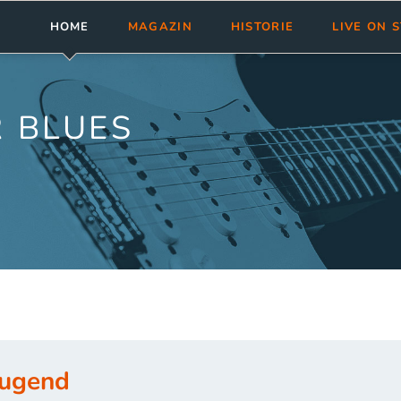
HOME
MAGAZIN
HISTORIE
LIVE ON 
Meldungen
Abonnement
bluesnews-Magazin
Clubs & Fest
Rezensionen
Aktuelle Ausgabe
bluesnews Collection
Tourneen
 BLUES
bluesnews ab Nr. 101
bluesnewsletter
Termine ein
bluesnews Nr. 51 - 100
Blues Guide Germany
bluesnews Nr. 01 - 50
Leserservice
Mediadaten
eugend