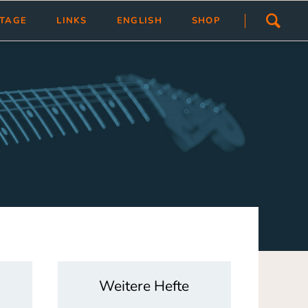
Navigation
STAGE
LINKS
ENGLISH
SHOP
überspringen
ivlas
Übersicht
Link hinzfügen/ändern
tragen
Weitere Hefte