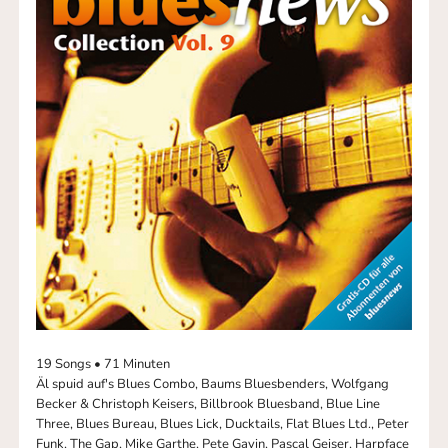
19 Songs • 71 Minuten
Äl spuid auf's Blues Combo, Baums Bluesbenders, Wolfgang
Becker & Christoph Keisers, Billbrook Bluesband, Blue Line
Three, Blues Bureau, Blues Lick, Ducktails, Flat Blues Ltd., Peter
Funk, The Gap, Mike Garthe, Pete Gavin, Pascal Geiser, Harpface