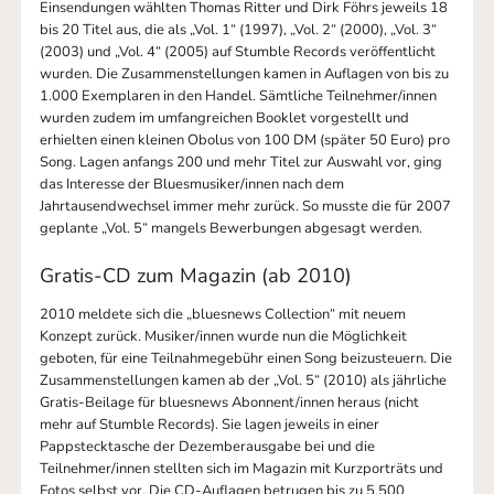
Einsendungen wählten Thomas Ritter und Dirk Föhrs jeweils 18
bis 20 Titel aus, die als „Vol. 1“ (1997), „Vol. 2“ (2000), „Vol. 3“
(2003) und „Vol. 4“ (2005) auf Stumble Records veröffentlicht
wurden. Die Zusammenstellungen kamen in Auflagen von bis zu
1.000 Exemplaren in den Handel. Sämtliche Teilnehmer/innen
wurden zudem im umfangreichen Booklet vorgestellt und
erhielten einen kleinen Obolus von 100 DM (später 50 Euro) pro
Song. Lagen anfangs 200 und mehr Titel zur Auswahl vor, ging
das Interesse der Bluesmusiker/innen nach dem
Jahrtausendwechsel immer mehr zurück. So musste die für 2007
geplante „Vol. 5“ mangels Bewerbungen abgesagt werden.
Gratis-CD zum Magazin (ab 2010)
2010 meldete sich die „bluesnews Collection“ mit neuem
Konzept zurück. Musiker/innen wurde nun die Möglichkeit
geboten, für eine Teilnahmegebühr einen Song beizusteuern. Die
Zusammenstellungen kamen ab der „Vol. 5“ (2010) als jährliche
Gratis-Beilage für bluesnews Abonnent/innen heraus (nicht
mehr auf Stumble Records). Sie lagen jeweils in einer
Pappstecktasche der Dezemberausgabe bei und die
Teilnehmer/innen stellten sich im Magazin mit Kurzporträts und
Fotos selbst vor. Die CD-Auflagen betrugen bis zu 5.500