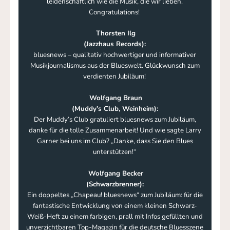
leidenschaftlich wie die Musik, die wir lieben.
Congratulations!
Thorsten Ilg
(Jazzhaus Records):
bluesnews – qualitativ hochwertiger und informativer
Musikjournalismus aus der Blueswelt. Glückwunsch zum
verdienten Jubiläum!
Wolfgang Braun
(Muddy’s Club, Weinheim):
Der Muddy’s Club gratuliert bluesnews zum Jubiläum,
danke für die tolle Zusammenarbeit! Und wie sagte Larry
Garner bei uns im Club? „Danke, dass Sie den Blues
unterstützen!“
Wolfgang Becker
(Schwarzbrenner):
Ein doppeltes „Chapeau! bluesnews“ zum Jubiläum: für die
fantastische Entwicklung von einem kleinen Schwarz-
Weiß-Heft zu einem farbigen, prall mit Infos gefüllten und
unverzichtbaren Top-Magazin für die deutsche Bluesszene