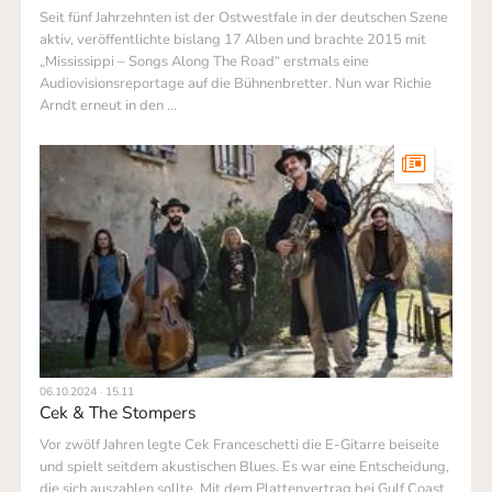
Seit fünf Jahrzehnten ist der Ost­westfale in der deutschen Szene
aktiv, veröffentlichte bislang 17 Alben und brachte 2015 mit
„Mississippi – Songs Along The Road“ erstmals eine
Audiovisions­reportage auf die Bühnenbretter. Nun war Richie
Arndt erneut in den …
06.10.2024 · 15.11
Cek & The Stompers
Vor zwölf Jahren legte Cek France­schetti die E-Gitarre beiseite
und spielt seitdem akustischen Blues. Es war eine Entscheidung,
die sich auszahlen sollte. Mit dem Platten­vertrag bei Gulf Coast