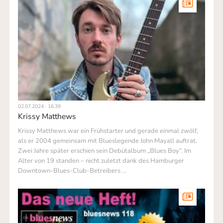
02.07.2024 · 16.39
Krissy Matthews
Krissy Matthews war ein Frühstarter und gerade einmal zwölf,
als er 2004 gemeinsam mit Blueslegende John Mayall auftrat.
Zwei Jahre später erschien sein Debütalbum „Blues Boy“. Im
Alter von 19 standen – nicht zuletzt dank des Hamburger
Down­town-Blues-Club-Betreibers …