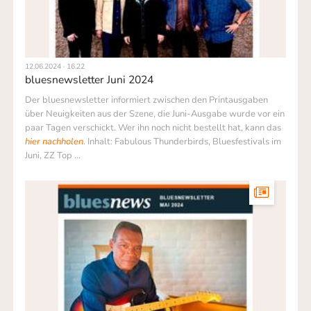
12.06.2024 · 16.22
bluesnewsletter Juni 2024
Der bluesnewsletter informiert zwischen den Printausgaben
über Neuigkeiten aus der Szene, die Juni-Ausgabe wurde vor ein
paar Tagen verschickt. Wer ihn noch nicht bestellt hat, kann das
hier nachholen
. Inhalt: Fabulous Thunderbirds, Bluesfestivals im
Juni, ZZ Top …