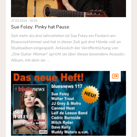
27.03.2024 · 16.55
Sue Foley: Pinky hat Pause
Seit mehr als drei Jahrzehnten ist Sue Foley ein Fixstern am
Blues­rock­himmel und hat in dieser Zeit gut drei Hände voll an
Studioalben einge­spielt. Anlässlich der Veröffentl­ichung von
„One Guitar Woman“ spricht sie über dieses besondere Acoustic-
Album, mit dem sie …