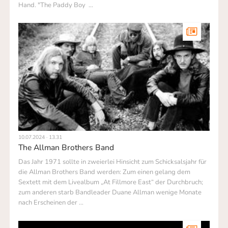
Hand. "The Paddy Boy …
10.07.2024 · 13.31
The Allman Brothers Band
Das Jahr 1971 sollte in zweierlei Hinsicht zum Schicksalsjahr für
die Allman Brothers Band werden: Zum einen gelang dem
Sextett mit dem Livealbum „At Fillmore East“ der Durchbruch;
zum anderen starb Bandleader Duane Allman wenige Monate
nach Erscheinen der …