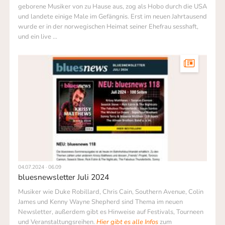
geborene Musiker von zu Hause aus, zog als Hobo durch die USA
und landete einige Male im Gefängnis. Erst im neuen Jahrtausend
wurde er in der norwegischen Heimat seiner Ehefrau sesshaft,
und ein live …
04.07.2024 · 06.09
bluesnewsletter Juli 2024
Musiker wie Duke Robillard, Chris Cain, Southern Avenue, Colin
James und Kenny Wayne Shepherd sind Thema im neuen
Newsletter, außer­dem gibt es Hinweise auf Festivals, Tourneen
und Veranstaltungsreihen.
Hier gibt es alle Infos
zum