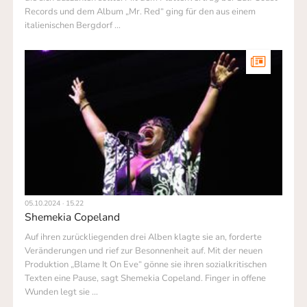
Records und dem Album „Mr. Red“ ging für den aus einem
italienischen Bergdorf …
05.10.2024 · 15.22
Shemekia Copeland
Auf ihren zurückliegenden drei Alben klagte sie an, forderte
Veränderungen und rief zur Besonnenheit auf. Mit der neuen
Produktion „Blame It On Eve“ gönne sie ihren sozialkritischen
Texten eine Pause, sagt Shemekia Copeland. Finger in offene
Wunden legt sie …