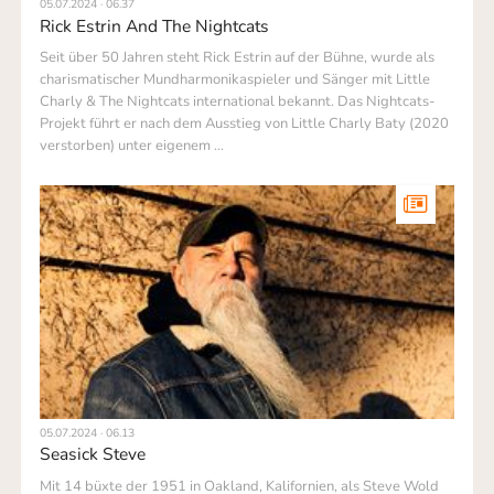
05.07.2024 · 06.37
Rick Estrin And The Nightcats
Seit über 50 Jahren steht Rick Estrin auf der Bühne, wurde als
charis­matischer Mundharmonikaspieler und Sänger mit Little
Charly & The Night­cats international bekannt. Das Nightcats-
Projekt führt er nach dem Ausstieg von Little Charly Baty (2020
verstorben) unter eigenem …
05.07.2024 · 06.13
Seasick Steve
Mit 14 büxte der 1951 in Oakland, Kalifornien, als Steve Wold