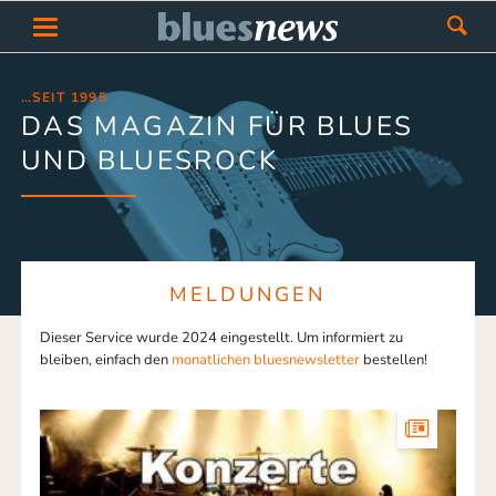
…SEIT 1995
DAS MAGAZIN FÜR BLUES
UND BLUESROCK
MELDUNGEN
Dieser Service wurde 2024 eingestellt. Um informiert zu
bleiben, einfach den
monatlichen bluesnewsletter
bestellen!