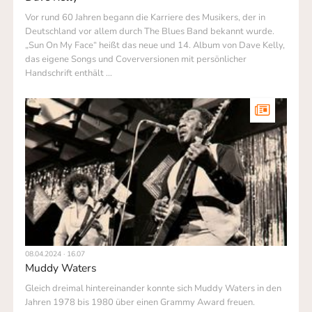
Vor rund 60 Jahren begann die Karriere des Musikers, der in
Deutschland vor allem durch The Blues Band bekannt wurde.
„Sun On My Face“ heißt das neue und 14. Album von Dave Kelly,
das eigene Songs und Coverversionen mit persönlicher
Handschrift enthält …
08.04.2024 · 16.07
Muddy Waters
Gleich dreimal hintereinander konnte sich Muddy Waters in den
Jahren 1978 bis 1980 über einen Grammy Award freuen.