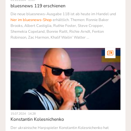
bluesnews 119 erschienen
Die neue bluesnews-Ausgabe 118 ist ab heute im Handel und
hier im bluesnews-Shop
erhältlich. Themen: Ronnie Baker
Brooks, Albert Castiglia, Ruthie Foster, Steve Cropper,
Shemekia Copeland, Bonnie Raitt, Richie Arndt, Fenton
Robinson, Zac Harmon, Khalif Wailin’ Walter ...
15.07.2024 · 14.28
Konstantin Kolesnichenko
Der ukrainische Harpspieler Konstantin Kolesnichenko hat