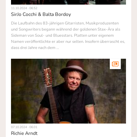
11.10.2024 · 06.52
SirJo Cocchi & Balta Bordoy
Die Laufbahn des 83-jährigen Gitarristen, Musikproduzenten
und Songwriters begann während der goldenen Stax-Ära als
Sideman von Soul- und Bluesstars. Platten unter eigenem
Namen veröffentlichte er aber nur selten. Insofern überrascht es,
dass drei Jahre nach dem …
07.10.2024 · 06.01
Richie Arndt