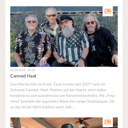
01.04.2024 · 16.25
Canned Heat
Das Warten hat ein Ende. Zwar kamen seit 2007 rund ein
Dutzend Canned-Heat-Platten auf den Markt, doch dabei
handelte es sich aus­nahms­los um Konzertmitschnitte. Mit „Finyl
Vinyl“ beendet die legendäre Band ihre lange Studiopause. Ob
es das letzte Werk bleiben wird, ließ …