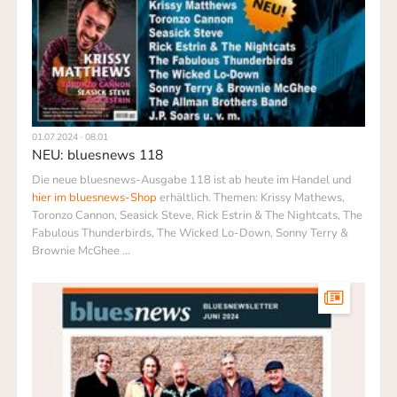
01.07.2024 · 08.01
NEU: bluesnews 118
Die neue bluesnews-Ausgabe 118 ist ab heute im Handel und
hier im bluesnews-Shop
erhältlich. Themen: Krissy Mathews,
Toronzo Cannon, Seasick Steve, Rick Estrin & The Nightcats, The
Fabulous Thunder­birds, The Wicked Lo-Down, Sonny Terry &
Brownie McGhee ...