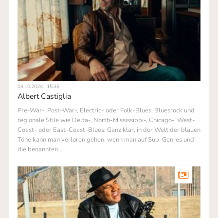
03.10.2024 · 15.36
Albert Castiglia
Pre-War-, Post-War-, Electric- oder Folk-Blues, Bluesrock und
regionale Stile wie Delta-, North-Mississippi-, Chicago-, West-
Coast- oder East-Coast-Blues: Ganz klar, in der Welt der blauen
Töne kann man verloren gehen, wenn man auf Sub-Genres und
die benannten …