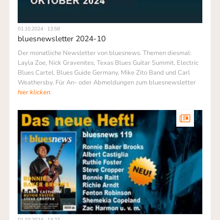
01.10.2024 · 13.58
bluesnewsletter 2024-10
Der monatliche Newsletter von bluesnews. Themen diesmal:
Layla Zoe, Nick Gravenites, Texas Blues Guitar Summit, Electric
Blues Cartel, Blues Guide Germany, Mike Zito Band und Carl
Weathersby. Für An- oder Abmeldungen zum bluesnewsletter
hier klicken
.
01.10.2024 · 13.27