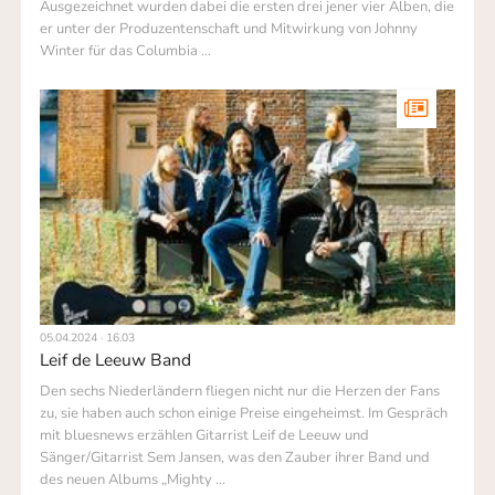
Ausgezeichnet wur­den dabei die ersten drei jener vier Alben, die
er unter der Produzen­ten­schaft und Mitwirkung von Johnny
Winter für das Columbia …
05.04.2024 · 16.03
Leif de Leeuw Band
Den sechs Niederländern fliegen nicht nur die Herzen der Fans
zu, sie haben auch schon einige Preise eingeheimst. Im Gespräch
mit bluesnews erzählen Gitarrist Leif de Leeuw und
Sänger/Gitarrist Sem Jansen, was den Zauber ihrer Band und
des neuen Albums „Mighty …