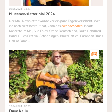
08.05.2024 · 13.21
bluesnewsletter Mai 2024
Der Mai-Newsletter wurde vor ein paar Tagen verschickt. Wer
ihn noch nicht bestellt hat, kann das
hier nachholen
. Inhalt:
Konzerte im Mai, Sue Foley, Szene Deutschland, Duke Robillard
Band, Blues Festival Schöppingen, BluesBaltica, European Blues
Hall of Fame …
12.04.2024 · 07.29
Dave Kelly