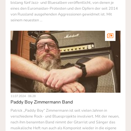
bislang fünf Jazz- und Bluesalben veröffent­licht, von denen je
eines den Euromaidan-Protesten und den Opfern der seit 2014
von Russland ausgehenden Aggressionen gewid­met ist. Mit
seinem neuesten …
11.07.2024 · 06.28
Paddy Boy Zimmermann Band
Patrick „Paddy Boy“ Zimmermann ist seit vielen Jahren in
verschiedene Rock- und Bluesprojekte involviert. Mit der neuen,
nach ihm benannten Band nimmt der Gitarrist und Sänger das
musikalische Heft nun auch als Komponist wieder in die eigene