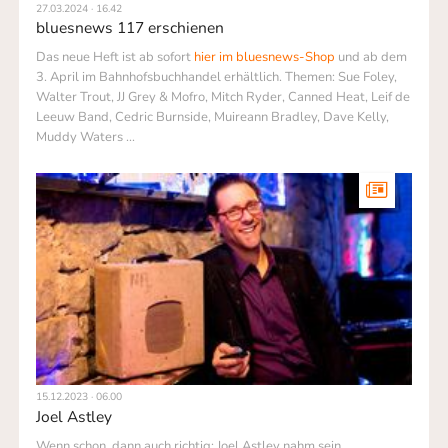
27.03.2024 · 16.42
bluesnews 117 erschienen
Das neue Heft ist ab sofort
hier im bluesnews-Shop
und ab dem
3. April im Bahnhofsbuchhandel erhältlich. Themen: Sue Foley,
Walter Trout, JJ Grey & Mofro, Mitch Ryder, Canned Heat, Leif de
Leeuw Band, Cedric Burnside, Muireann Bradley, Dave Kelly,
Muddy Waters ...
15.12.2023 · 06.00
Joel Astley
Wenn schon, dann auch richtig: Joel Astley nahm sein