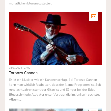
monatlichen bluesnewsletter.
03.07.2024 · 07.02
Toronzo Cannon
Er ist ein Musiker wie ein Kanonenschlag. Bei Toronzo Cannon
kann man wirklich festhalten, dass der Name Programm ist. Seit
rund acht Jahren steht der Gitarrist und Sänger bei der Edel-
Bluesschmiede Alligator unter Vertrag, die im Juni sein sechstes
Album …