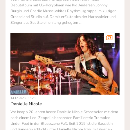
Debütalbum mit US-Koryphäen wie Kid Andersen, Johnny
Burgin und Charlie Mussel­whites Rhythmusgruppe im kultigen
Greaseland Studio auf. Damit erfüllte sich der Harpspieler und
Sänger aus Seattle einen lang gehegten …
14.12.2023 · 15.23
Danielle Nicole
Vor knapp 20 Jahren fasste Danielle Nicole Schnebelen mit dem
nach ei­nem Led-Zeppelin benannten Familientrio Trampled
Under Foot in der Bluesszene Fuß. Seit 2015 ist die Bassistin
und Sängerin schlicht unter Danielle Nicole bzw. mit ihrer ei­