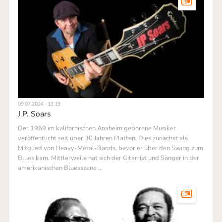
09.07.2024 · 13.19
J.P. Soars
Der 1969 im kalifornischen Anaheim geborene Musiker
veröffentlicht seit über 30 Jahren Platten. Dies zunächst als
Mitglied von Heavy-Metal-Bands, bevor er über den Swing zum
Blues kam. Mittlerweile hat sich der Gitarrist und Sänger in der
amerikanischen Bluesszene …