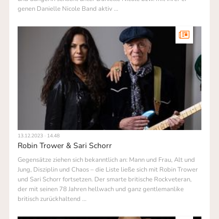
genen Danielle Nicole Band aktiv …
13.12.2023 · 14.48
Robin Trower & Sari Schorr
Gegensätze ziehen sich bekanntlich an: Mann und Frau, Alt und
Jung, Disziplin und Chaos – die Liste ließe sich mit Robin Trower
und Sari Schorr fortsetzen. Der smarte bri­tische Rock­veteran,
der mit seinen 78 Jahren hellwach und ganz gentle­man­like
britisch zurückhaltend …