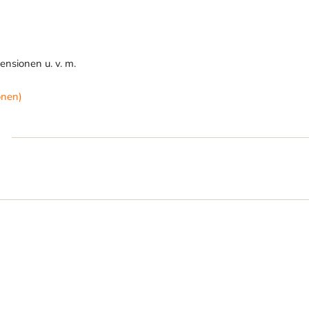
nsionen u. v. m.
onen)
)