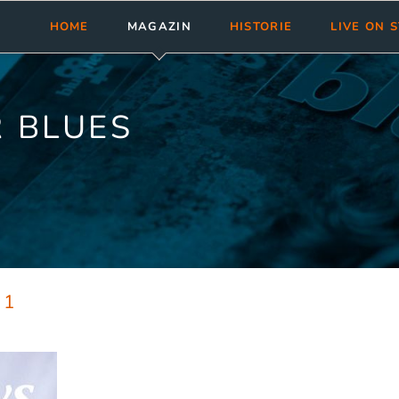
HOME
MAGAZIN
HISTORIE
LIVE ON 
Meldungen
Abonnement
bluesnews-Magazin
Clubs & Fest
Rezensionen
Aktuelle Ausgabe
bluesnews Collection
Tourneen
 BLUES
bluesnews ab Nr. 101
bluesnewsletter
Termine ein
bluesnews Nr. 51 - 100
Blues Guide Germany
bluesnews Nr. 01 - 50
Leserservice
Mediadaten
01