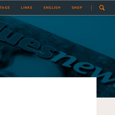
Navigation
STAGE
LINKS
ENGLISH
SHOP
überspringen
ivlas
Übersicht
Link hinzfügen/ändern
tragen